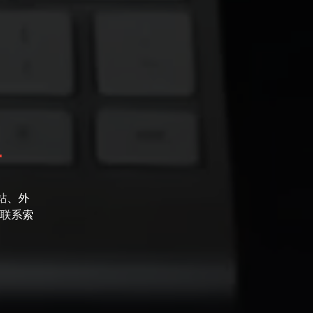
站
站、外
联系索