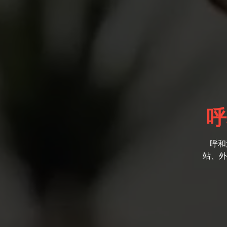
呼
呼和
站、外