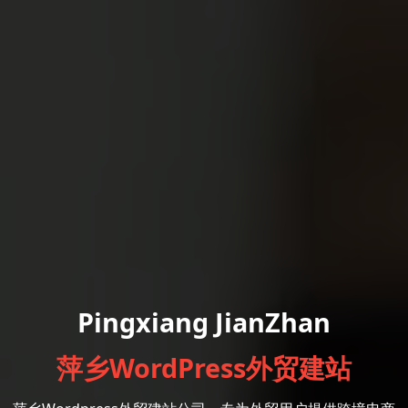
Pingxiang JianZhan
萍乡WordPress外贸建站