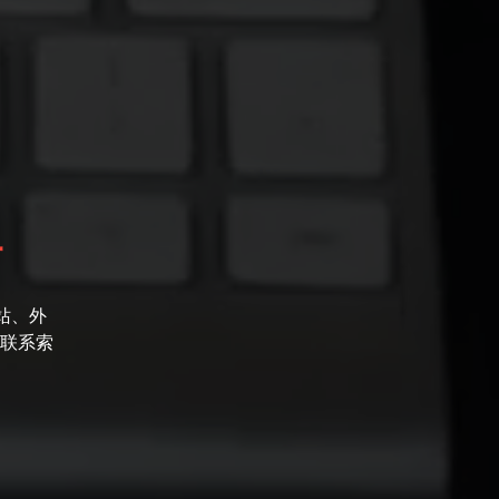
站
站、外
联系索