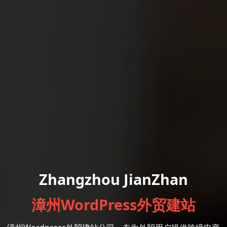
Zhangzhou JianZhan
漳州WordPress外贸建站